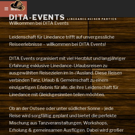
Zum
Menü
Inhalt
DITA-EVENTS
springen
LINEDANCE REISEN PARTIES
Willkommen bei DITA Events
Leidenschaft für Linedance trifft auf unvergessliche
Reiseerlebnisse – willkommen bei DITA Events!
DITA Events organisiert mit viel Herzblut und langjähriger
Erfahrung exklusive Linedance-Urlaubsreisen zu
ausgewählten Reisezielen im In-/Ausland. Diese Reisen
verbinden Tanz, Urlaub & Gemeinschaft zu einem
einzigartigen Erlebnis für alle, die ihre Leidenschaft für
Linedance mit Gleichgesinnten teilen möchten.
Ob an der Ostsee oder unter südlicher Sonne – jede
Reise wird sorgfältig geplant und bietet die perfekte
Mischung aus Tanzveranstaltungen, Workshops,
Erholung & gemeinsamen Ausflügen. Dabei wird großer