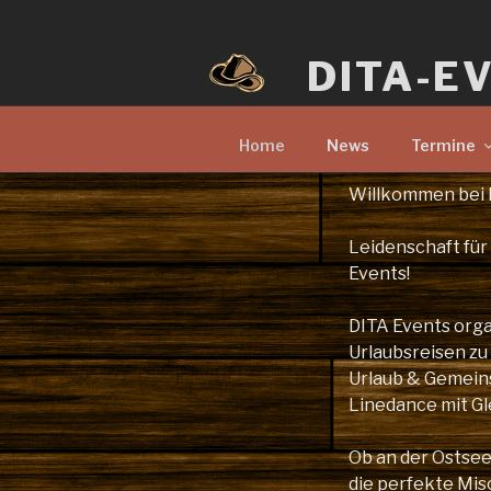
Zum
Inhalt
DITA-E
springen
Home
News
Termine
Willkommen bei 
Leidenschaft für
Events!
DITA Events orga
Urlaubsreisen zu
Urlaub & Gemeinsc
Linedance mit Gl
Ob an der Ostsee 
die perfekte Mi