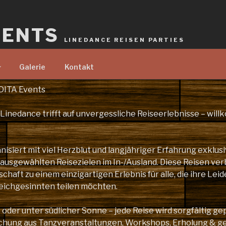
VENTS
LINEDANCE REISEN PARTIES
Galerie
Kontakt
DITA Events
 Linedance trifft auf unvergessliche Reiseerlebnisse – wil
nisiert mit viel Herzblut und langjähriger Erfahrung exklus
 ausgewählten Reisezielen im In-/Ausland. Diese Reisen ver
haft zu einem einzigartigen Erlebnis für alle, die ihre Leid
eichgesinnten teilen möchten.
oder unter südlicher Sonne – jede Reise wird sorgfältig ge
schung aus Tanzveranstaltungen, Workshops, Erholung & 