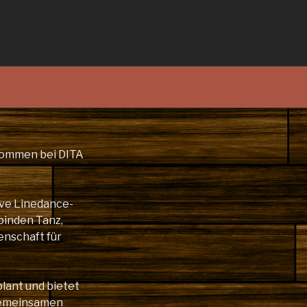
lkommen bei DITA
ive Linedance-
binden Tanz,
enschaft für
plant und bietet
gemeinsamen