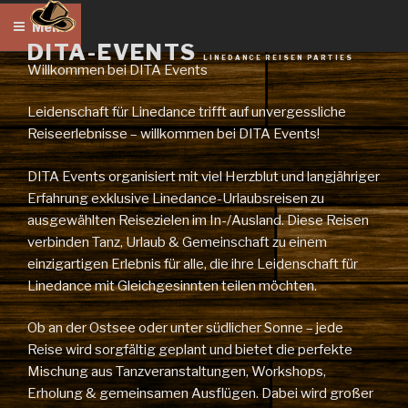
Zum
Menü
Inhalt
DITA-EVENTS
springen
LINEDANCE REISEN PARTIES
Willkommen bei DITA Events
Leidenschaft für Linedance trifft auf unvergessliche
Reiseerlebnisse – willkommen bei DITA Events!
DITA Events organisiert mit viel Herzblut und langjähriger
Erfahrung exklusive Linedance-Urlaubsreisen zu
ausgewählten Reisezielen im In-/Ausland. Diese Reisen
verbinden Tanz, Urlaub & Gemeinschaft zu einem
einzigartigen Erlebnis für alle, die ihre Leidenschaft für
Linedance mit Gleichgesinnten teilen möchten.
Ob an der Ostsee oder unter südlicher Sonne – jede
Reise wird sorgfältig geplant und bietet die perfekte
Mischung aus Tanzveranstaltungen, Workshops,
Erholung & gemeinsamen Ausflügen. Dabei wird großer