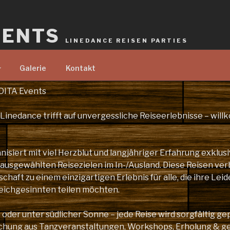
VENTS
LINEDANCE REISEN PARTIES
Galerie
Kontakt
DITA Events
 Linedance trifft auf unvergessliche Reiseerlebnisse – wil
nisiert mit viel Herzblut und langjähriger Erfahrung exklus
 ausgewählten Reisezielen im In-/Ausland. Diese Reisen ver
haft zu einem einzigartigen Erlebnis für alle, die ihre Leid
eichgesinnten teilen möchten.
oder unter südlicher Sonne – jede Reise wird sorgfältig ge
schung aus Tanzveranstaltungen, Workshops, Erholung & 