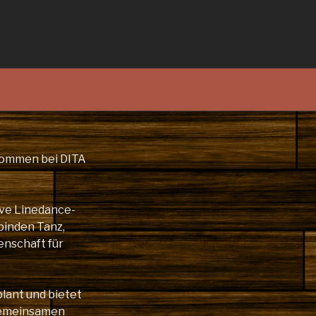
lkommen bei DITA
ive Linedance-
binden Tanz,
enschaft für
plant und bietet
gemeinsamen