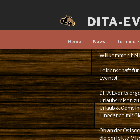
Zum
Inhalt
DITA-E
springen
Home
News
Termine
Willkommen bei 
Leidenschaft für
Events!
DITA Events orga
Urlaubsreisen zu
Urlaub & Gemeinsc
Linedance mit Gl
Ob an der Ostsee 
die perfekte Mi