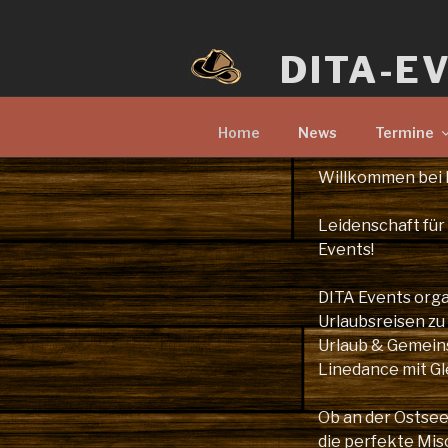
Zum
Inhalt
DITA-E
springen
Home
News
Termine
Willkommen bei 
Leidenschaft für
Events!
DITA Events orga
Urlaubsreisen zu
Urlaub & Gemeinsc
Linedance mit Gl
Ob an der Ostsee 
die perfekte Mi