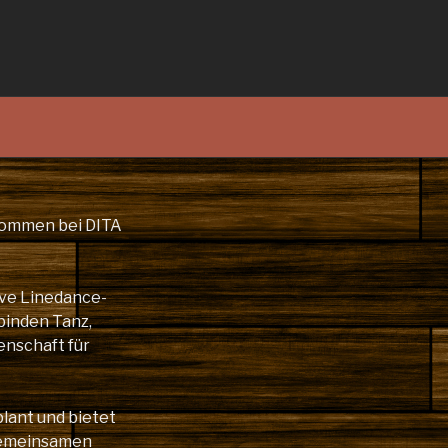
lkommen bei DITA
ive Linedance-
binden Tanz,
enschaft für
plant und bietet
gemeinsamen