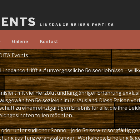
VENTS
LINEDANCE REISEN PARTIES
Galerie
Kontakt
DITA Events
 Linedance trifft auf unvergessliche Reiseerlebnisse – wil
nisiert mit viel Herzblut und langjähriger Erfahrung exklus
 ausgewählten Reisezielen im In-/Ausland. Diese Reisen ver
haft zu einem einzigartigen Erlebnis für alle, die ihre Leid
eichgesinnten teilen möchten.
oder unter südlicher Sonne – jede Reise wird sorgfältig ge
schung aus Tanzveranstaltungen, Workshops, Erholung & 