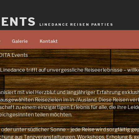
VENTS
LINEDANCE REISEN PARTIES
Galerie
Kontakt
DITA Events
 Linedance trifft auf unvergessliche Reiseerlebnisse – wil
nisiert mit viel Herzblut und langjähriger Erfahrung exklus
 ausgewählten Reisezielen im In-/Ausland. Diese Reisen ver
haft zu einem einzigartigen Erlebnis für alle, die ihre Leid
eichgesinnten teilen möchten.
oder unter südlicher Sonne – jede Reise wird sorgfältig ge
schung aus Tanzveranstaltungen, Workshops, Erholung & 