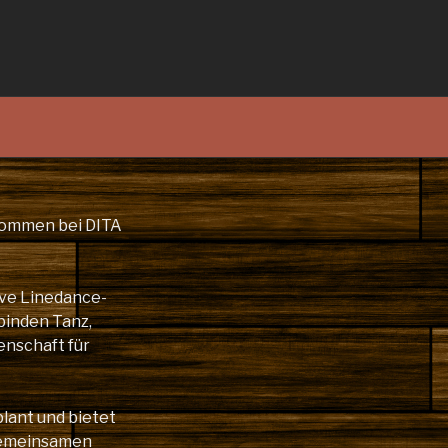
lkommen bei DITA
ive Linedance-
binden Tanz,
enschaft für
plant und bietet
gemeinsamen