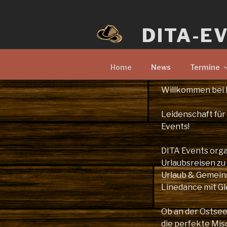
Zum
Inhalt
DITA-E
springen
Home
News
Termine
Willkommen bei 
Leidenschaft für
Events!
DITA Events orga
Urlaubsreisen zu
Urlaub & Gemeinsc
Linedance mit Gl
Ob an der Ostsee 
die perfekte Mi