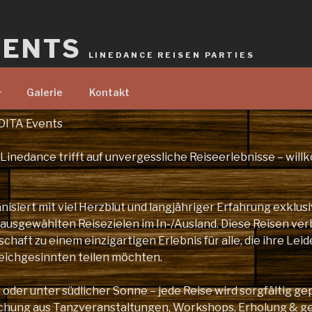
VENTS
LINEDANCE REISEN PARTIES
Galerie
Kontakt
DITA Events
 Linedance trifft auf unvergessliche Reiseerlebnisse – wil
nisiert mit viel Herzblut und langjähriger Erfahrung exklus
 ausgewählten Reisezielen im In-/Ausland. Diese Reisen ver
haft zu einem einzigartigen Erlebnis für alle, die ihre Leid
eichgesinnten teilen möchten.
oder unter südlicher Sonne – jede Reise wird sorgfältig ge
schung aus Tanzveranstaltungen, Workshops, Erholung & 