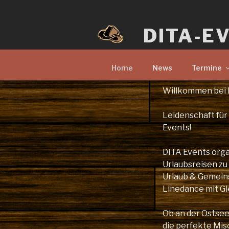
Zum
Inhalt
DITA-E
springen
Home
News
Termine
Willkommen bei 
Leidenschaft für
Events!
DITA Events orga
Urlaubsreisen zu
Urlaub & Gemeinsc
Linedance mit Gl
Ob an der Ostsee 
die perfekte Mi