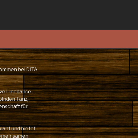
lkommen bei DITA
ive Linedance-
binden Tanz,
enschaft für
plant und bietet
gemeinsamen