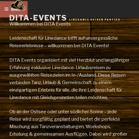
Zum
Menü
Inhalt
DITA-EVENTS
springen
LINEDANCE REISEN PARTIES
Willkommen bei DITA Events
Leidenschaft für Linedance trifft auf unvergessliche
Reiseerlebnisse – willkommen bei DITA Events!
DITA Events organisiert mit viel Herzblut und langjähriger
Erfahrung exklusive Linedance-Urlaubsreisen zu
ausgewählten Reisezielen im In-/Ausland. Diese Reisen
verbinden Tanz, Urlaub & Gemeinschaft zu einem
einzigartigen Erlebnis für alle, die ihre Leidenschaft für
Linedance mit Gleichgesinnten teilen möchten.
Ob an der Ostsee oder unter südlicher Sonne – jede
Reise wird sorgfältig geplant und bietet die perfekte
Mischung aus Tanzveranstaltungen, Workshops,
Erholung & gemeinsamen Ausflügen. Dabei wird großer