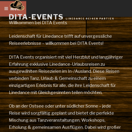
Zum
Menü
Inhalt
DITA-EVENTS
springen
LINEDANCE REISEN PARTIES
Willkommen bei DITA Events
Leidenschaft für Linedance trifft auf unvergessliche
Reiseerlebnisse – willkommen bei DITA Events!
DITA Events organisiert mit viel Herzblut und langjähriger
Erfahrung exklusive Linedance-Urlaubsreisen zu
ausgewählten Reisezielen im In-/Ausland. Diese Reisen
verbinden Tanz, Urlaub & Gemeinschaft zu einem
einzigartigen Erlebnis für alle, die ihre Leidenschaft für
Linedance mit Gleichgesinnten teilen möchten.
Ob an der Ostsee oder unter südlicher Sonne – jede
Reise wird sorgfältig geplant und bietet die perfekte
Mischung aus Tanzveranstaltungen, Workshops,
Erholung & gemeinsamen Ausflügen. Dabei wird großer