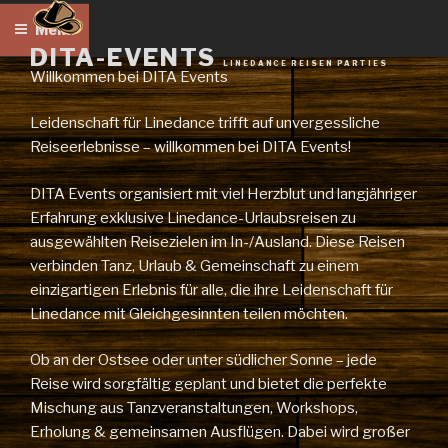
Zum
Menü
Inhalt
DITA-EVENTS
springen
LINEDANCE REISEN PARTIES
Willkommen bei DITA Events
Leidenschaft für Linedance trifft auf unvergessliche
Reiseerlebnisse – willkommen bei DITA Events!
DITA Events organisiert mit viel Herzblut und langjähriger
Erfahrung exklusive Linedance-Urlaubsreisen zu
ausgewählten Reisezielen im In-/Ausland. Diese Reisen
verbinden Tanz, Urlaub & Gemeinschaft zu einem
einzigartigen Erlebnis für alle, die ihre Leidenschaft für
Linedance mit Gleichgesinnten teilen möchten.
Ob an der Ostsee oder unter südlicher Sonne – jede
Reise wird sorgfältig geplant und bietet die perfekte
Mischung aus Tanzveranstaltungen, Workshops,
Erholung & gemeinsamen Ausflügen. Dabei wird großer