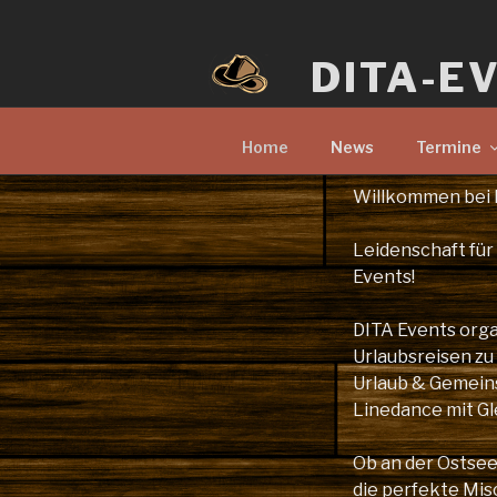
Zum
Inhalt
DITA-E
springen
Home
News
Termine
Willkommen bei 
Leidenschaft für
Events!
DITA Events orga
Urlaubsreisen zu
Urlaub & Gemeinsc
Linedance mit Gl
Ob an der Ostsee 
die perfekte Mi