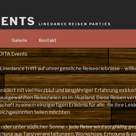
VENTS
LINEDANCE REISEN PARTIES
Galerie
Kontakt
DITA Events
 Linedance trifft auf unvergessliche Reiseerlebnisse – wil
nisiert mit viel Herzblut und langjähriger Erfahrung exklus
 ausgewählten Reisezielen im In-/Ausland. Diese Reisen ver
haft zu einem einzigartigen Erlebnis für alle, die ihre Leid
eichgesinnten teilen möchten.
oder unter südlicher Sonne – jede Reise wird sorgfältig ge
schung aus Tanzveranstaltungen, Workshops, Erholung & 