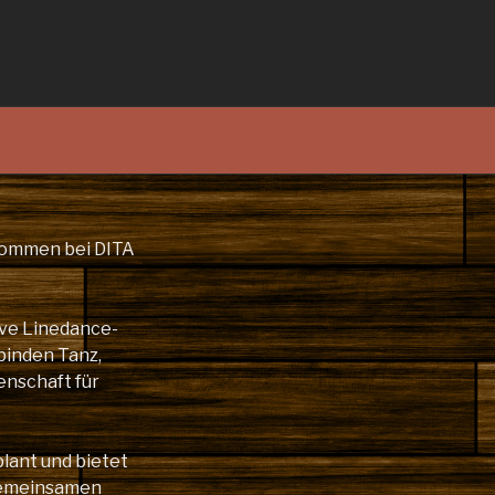
lkommen bei DITA
ive Linedance-
binden Tanz,
enschaft für
plant und bietet
gemeinsamen