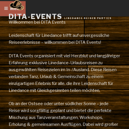
Zum
Menü
Inhalt
DITA-EVENTS
springen
LINEDANCE REISEN PARTIES
Willkommen bei DITA Events
Leidenschaft für Linedance trifft auf unvergessliche
Reiseerlebnisse – willkommen bei DITA Events!
DITA Events organisiert mit viel Herzblut und langjähriger
Erfahrung exklusive Linedance-Urlaubsreisen zu
ausgewählten Reisezielen im In-/Ausland. Diese Reisen
verbinden Tanz, Urlaub & Gemeinschaft zu einem
einzigartigen Erlebnis für alle, die ihre Leidenschaft für
Linedance mit Gleichgesinnten teilen möchten.
Ob an der Ostsee oder unter südlicher Sonne – jede
Reise wird sorgfältig geplant und bietet die perfekte
Mischung aus Tanzveranstaltungen, Workshops,
Erholung & gemeinsamen Ausflügen. Dabei wird großer