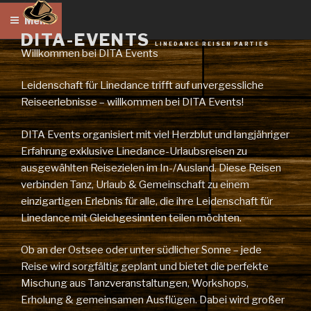
Zum
Menü
Inhalt
DITA-EVENTS
springen
LINEDANCE REISEN PARTIES
Willkommen bei DITA Events
Leidenschaft für Linedance trifft auf unvergessliche
Reiseerlebnisse – willkommen bei DITA Events!
DITA Events organisiert mit viel Herzblut und langjähriger
Erfahrung exklusive Linedance-Urlaubsreisen zu
ausgewählten Reisezielen im In-/Ausland. Diese Reisen
verbinden Tanz, Urlaub & Gemeinschaft zu einem
einzigartigen Erlebnis für alle, die ihre Leidenschaft für
Linedance mit Gleichgesinnten teilen möchten.
Ob an der Ostsee oder unter südlicher Sonne – jede
Reise wird sorgfältig geplant und bietet die perfekte
Mischung aus Tanzveranstaltungen, Workshops,
Erholung & gemeinsamen Ausflügen. Dabei wird großer