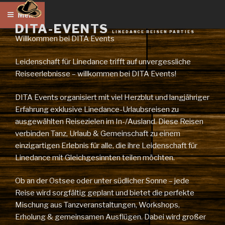
Zum
Menü
Inhalt
DITA-EVENTS
springen
LINEDANCE REISEN PARTIES
Willkommen bei DITA Events
Leidenschaft für Linedance trifft auf unvergessliche
Reiseerlebnisse – willkommen bei DITA Events!
DITA Events organisiert mit viel Herzblut und langjähriger
Erfahrung exklusive Linedance-Urlaubsreisen zu
ausgewählten Reisezielen im In-/Ausland. Diese Reisen
verbinden Tanz, Urlaub & Gemeinschaft zu einem
einzigartigen Erlebnis für alle, die ihre Leidenschaft für
Linedance mit Gleichgesinnten teilen möchten.
Ob an der Ostsee oder unter südlicher Sonne – jede
Reise wird sorgfältig geplant und bietet die perfekte
Mischung aus Tanzveranstaltungen, Workshops,
Erholung & gemeinsamen Ausflügen. Dabei wird großer