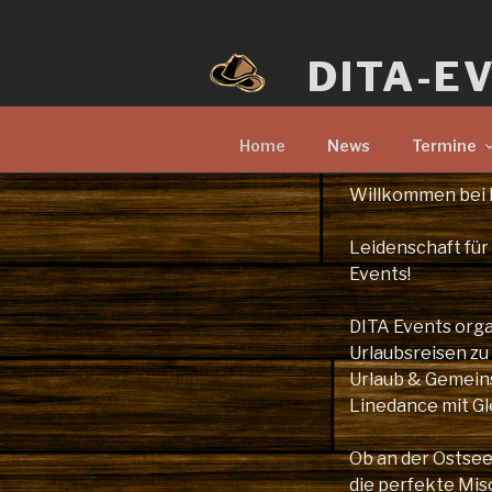
Zum
Inhalt
DITA-E
springen
Home
News
Termine
Willkommen bei 
Leidenschaft für
Events!
DITA Events orga
Urlaubsreisen zu
Urlaub & Gemeinsc
Linedance mit Gl
Ob an der Ostsee 
die perfekte Mi