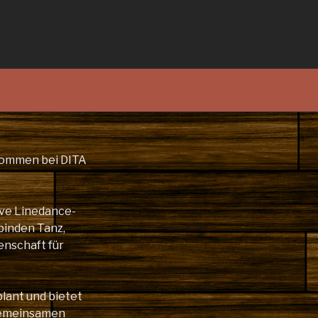
lkommen bei DITA
ive Linedance-
binden Tanz,
enschaft für
plant und bietet
gemeinsamen