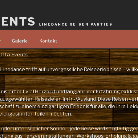
VENTS
LINEDANCE REISEN PARTIES
Galerie
Kontakt
DITA Events
 Linedance trifft auf unvergessliche Reiseerlebnisse – wil
nisiert mit viel Herzblut und langjähriger Erfahrung exklus
 ausgewählten Reisezielen im In-/Ausland. Diese Reisen ver
haft zu einem einzigartigen Erlebnis für alle, die ihre Leid
eichgesinnten teilen möchten.
oder unter südlicher Sonne – jede Reise wird sorgfältig ge
schung aus Tanzveranstaltungen, Workshops, Erholung & 