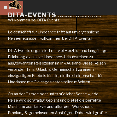
Zum
Menü
Inhalt
DITA-EVENTS
springen
LINEDANCE REISEN PARTIES
Willkommen bei DITA Events
Leidenschaft für Linedance trifft auf unvergessliche
Reiseerlebnisse – willkommen bei DITA Events!
DITA Events organisiert mit viel Herzblut und langjähriger
Erfahrung exklusive Linedance-Urlaubsreisen zu
ausgewählten Reisezielen im In-/Ausland. Diese Reisen
verbinden Tanz, Urlaub & Gemeinschaft zu einem
einzigartigen Erlebnis für alle, die ihre Leidenschaft für
Linedance mit Gleichgesinnten teilen möchten.
Ob an der Ostsee oder unter südlicher Sonne – jede
Reise wird sorgfältig geplant und bietet die perfekte
Mischung aus Tanzveranstaltungen, Workshops,
Erholung & gemeinsamen Ausflügen. Dabei wird großer