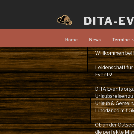
Zum
Inhalt
DITA-E
springen
Home
News
Termine
Willkommen bei 
Leidenschaft für
Events!
DITA Events orga
Urlaubsreisen zu
Urlaub & Gemeinsc
Linedance mit Gl
Ob an der Ostsee 
die perfekte Mi