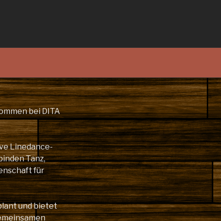
lkommen bei DITA
ive Linedance-
binden Tanz,
enschaft für
plant und bietet
gemeinsamen