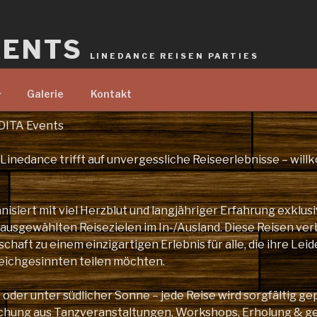
VENTS
LINEDANCE REISEN PARTIES
Galerie
Kontakt
DITA Events
 Linedance trifft auf unvergessliche Reiseerlebnisse – wil
nisiert mit viel Herzblut und langjähriger Erfahrung exklus
 ausgewählten Reisezielen im In-/Ausland. Diese Reisen ver
haft zu einem einzigartigen Erlebnis für alle, die ihre Leid
eichgesinnten teilen möchten.
oder unter südlicher Sonne – jede Reise wird sorgfältig ge
schung aus Tanzveranstaltungen, Workshops, Erholung & 