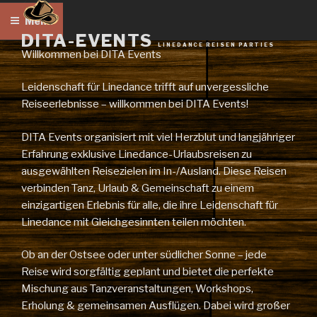
Zum
Menü
Inhalt
DITA-EVENTS
springen
LINEDANCE REISEN PARTIES
Willkommen bei DITA Events
Leidenschaft für Linedance trifft auf unvergessliche
Reiseerlebnisse – willkommen bei DITA Events!
DITA Events organisiert mit viel Herzblut und langjähriger
Erfahrung exklusive Linedance-Urlaubsreisen zu
ausgewählten Reisezielen im In-/Ausland. Diese Reisen
verbinden Tanz, Urlaub & Gemeinschaft zu einem
einzigartigen Erlebnis für alle, die ihre Leidenschaft für
Linedance mit Gleichgesinnten teilen möchten.
Ob an der Ostsee oder unter südlicher Sonne – jede
Reise wird sorgfältig geplant und bietet die perfekte
Mischung aus Tanzveranstaltungen, Workshops,
Erholung & gemeinsamen Ausflügen. Dabei wird großer